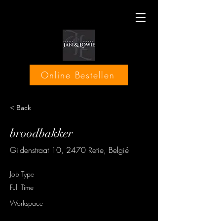
Online Bestellen
< Back
broodbakker
Gildenstraat 10, 2470 Retie, België
Job Type
Full Time
Workspace