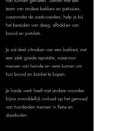
van kunnen genieten. Samen met een
team van andere bakkers en patissiers,
waaronder de zaakvoerders, help je bij
het bereiden van deeg, afbakken van
brood en pistolets.
Je zal deel uitmaken van een bakkerij met
een zéér goede reputatie, waarvoor
mensen van heinde en verre komen om
hun brood en banket te kopen.
Je harde werk heeft met andere woorden
bijna onmiddellijk invloed op het gemoed
van honderden mensen in Retie en
daarbuiten.