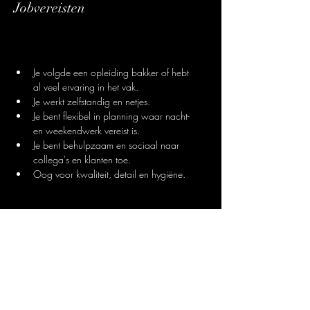
Jobvereisten
Je volgde een opleiding bakker of hebt 
al veel ervaring in het vak. 
Je werkt zelfstandig en netjes. 
Je bent flexibel in planning waar nacht- 
en weekendwerk vereist is. 
Je bent behulpzaam en sociaal naar 
collega's en klanten toe. 
Oog voor kwaliteit, detail en hygiëne.
Over ons
Welkom bij Bakker Jan en Bakker Lowie.
Twee compagnons slaan de handen in