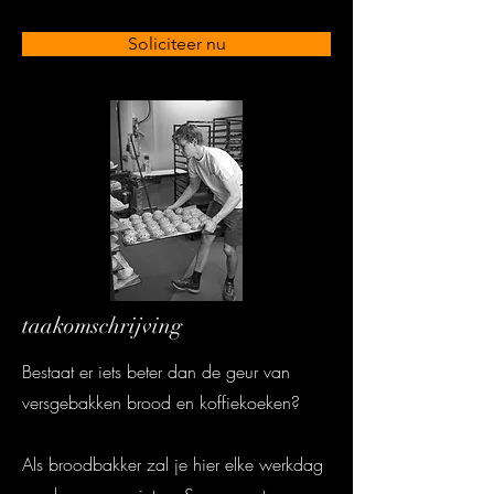
Soliciteer nu
taakomschrijving
Bestaat er iets beter dan de geur van
versgebakken brood en koffiekoeken?
Als broodbakker zal je hier elke werkdag