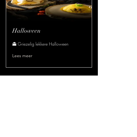
Halloween
👻 Griezelig lekkere Halloween
Lees meer
Bakker Jan en Bakker Lowie
bakkerjan@skynet.be
Privacy
- en
Cookiebeleid